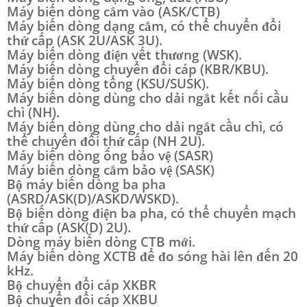
Máy biến dòng cắm vào (ASK/CTB)
Máy biến dòng dạng cắm, có thể chuyển đổi
thứ cấp (ASK 2U/ASK 3U).
Máy biến dòng điện vết thương (WSK).
Máy biến dòng chuyển đổi cáp (KBR/KBU).
Máy biến dòng tổng (KSU/SUSK).
Máy biến dòng dùng cho dải ngắt kết nối cầu
chì (NH).
Máy biến dòng dùng cho dải ngắt cầu chì, có
thể chuyển đổi thứ cấp (NH 2U).
Máy biến dòng ống bảo vệ (SASR)
Máy biến dòng cắm bảo vệ (SASK)
Bộ máy biến dòng ba pha
(ASRD/ASK(D)/ASKD/WSKD).
Bộ biến dòng điện ba pha, có thể chuyển mạch
thứ cấp (ASK(D) 2U).
Dòng máy biến dòng CTB mới.
Máy biến dòng XCTB để đo sóng hài lên đến 20
kHz.
Bộ chuyển đổi cáp XKBR
Bộ chuyển đổi cáp XKBU