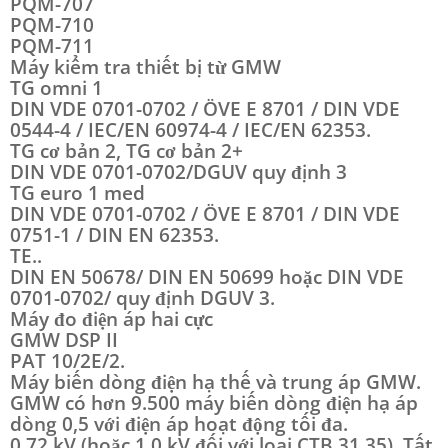
PQM-707
PQM-710
PQM-711
Máy kiểm tra thiết bị từ GMW
TG omni 1
DIN VDE 0701-0702 / ÖVE E 8701 / DIN VDE
0544-4 / IEC/EN 60974-4 / IEC/EN 62353.
TG cơ bản 2, TG cơ bản 2+
DIN VDE 0701-0702/DGUV quy định 3
TG euro 1 med
DIN VDE 0701-0702 / ÖVE E 8701 / DIN VDE
0751-1 / DIN EN 62353.
TE..
DIN EN 50678/ DIN EN 50699 hoặc DIN VDE
0701-0702/ quy định DGUV 3.
Máy đo điện áp hai cực
GMW DSP II
PAT 10/2E/2.
Máy biến dòng điện hạ thế và trung áp GMW.
GMW có hơn 9.500 máy biến dòng điện hạ áp
dòng 0,5 với điện áp hoạt động tối đa.
0,72 kV (hoặc 1,0 kV đối với loại CTB 31,35). Tất