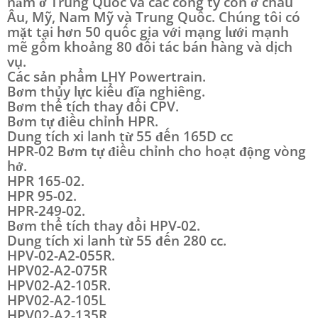
năm ở Trung Quốc và các công ty con ở châu
Âu, Mỹ, Nam Mỹ và Trung Quốc. Chúng tôi có
mặt tại hơn 50 quốc gia với mạng lưới mạnh
mẽ gồm khoảng 80 đối tác bán hàng và dịch
vụ.
Các sản phẩm LHY Powertrain.
Bơm thủy lực kiểu đĩa nghiêng.
Bơm thể tích thay đổi CPV.
Bơm tự điều chỉnh HPR.
Dung tích xi lanh từ 55 đến 165D cc
HPR-02 Bơm tự điều chỉnh cho hoạt động vòng
hở.
HPR 165-02.
HPR 95-02.
HPR-249-02.
Bơm thể tích thay đổi HPV-02.
Dung tích xi lanh từ 55 đến 280 cc.
HPV-02-A2-055R.
HPV02-A2-075R
HPV02-A2-105R.
HPV02-A2-105L
HPV02-A2-135R.