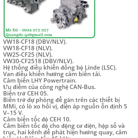
VW18-CF18 (DBV/NLV).
VW18-CF18 (NLV).
VW25-CF25 (NLV).
VW30-CF2518 (DBV/NLV).
Hệ thống điều khiển đồng bộ Linde (LSC).
Van điều khiển hướng cảm biến tải.
Cảm biến LHY Powertrain.
Ưu điểm của công nghệ CAN-Bus.
Biến trở CEH 05.
Biến trở dự phòng để gắn trên các thiết bị
MMi, có lò xo hồi vị, điện áp nguồn ổn định 5
V–15 V.
Cảm biến tốc độ CEH 10.
Cảm biến tốc độ cho động cơ điện, hộp số và
trục, hai kênh để phát hiện hướng quay, cảm