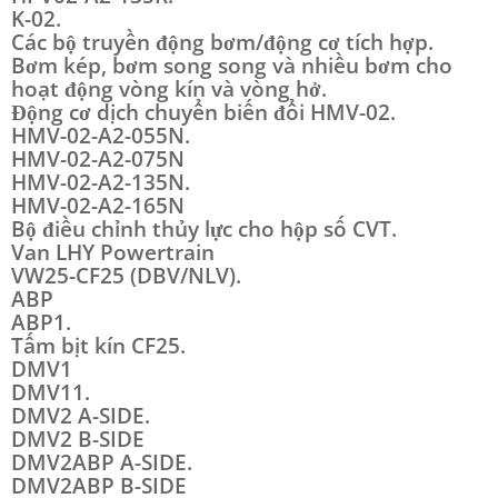
K-02.
Các bộ truyền động bơm/động cơ tích hợp.
Bơm kép, bơm song song và nhiều bơm cho
hoạt động vòng kín và vòng hở.
Động cơ dịch chuyển biến đổi HMV-02.
HMV-02-A2-055N.
HMV-02-A2-075N
HMV-02-A2-135N.
HMV-02-A2-165N
Bộ điều chỉnh thủy lực cho hộp số CVT.
Van LHY Powertrain
VW25-CF25 (DBV/NLV).
ABP
ABP1.
Tấm bịt ​​kín CF25.
DMV1
DMV11.
DMV2 A-SIDE.
DMV2 B-SIDE
DMV2ABP A-SIDE.
DMV2ABP B-SIDE