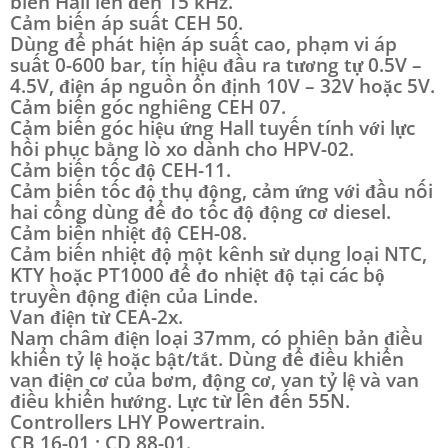
biến Hall lên đến 15 kHz.
Cảm biến áp suất CEH 50.
Dùng để phát hiện áp suất cao, phạm vi áp
suất 0-600 bar, tín hiệu đầu ra tương tự 0.5V –
4.5V, điện áp nguồn ổn định 10V – 32V hoặc 5V.
Cảm biến góc nghiêng CEH 07.
Cảm biến góc hiệu ứng Hall tuyến tính với lực
hồi phục bằng lò xo dành cho HPV-02.
Cảm biến tốc độ CEH-11.
Cảm biến tốc độ thụ động, cảm ứng với đầu nối
hai cổng dùng để đo tốc độ động cơ diesel.
Cảm biến nhiệt độ CEH-08.
Cảm biến nhiệt độ một kênh sử dụng loại NTC,
KTY hoặc PT1000 để đo nhiệt độ tại các bộ
truyền động điện của Linde.
Van điện từ CEA-2x.
Nam châm điện loại 37mm, có phiên bản điều
khiển tỷ lệ hoặc bật/tắt. Dùng để điều khiển
van điện cơ của bơm, động cơ, van tỷ lệ và van
điều khiển hướng. Lực từ lên đến 55N.
Controllers LHY Powertrain.
CB 16-01 ; CD 88-01.