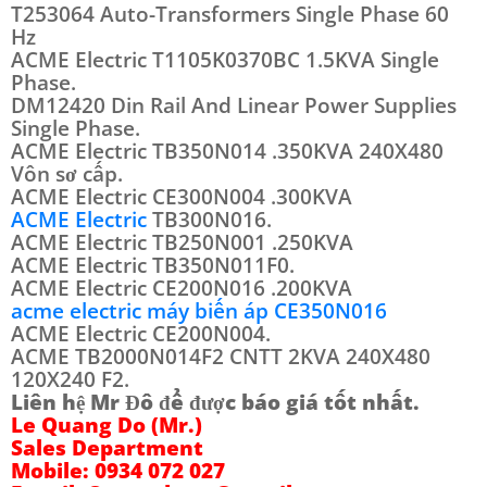
T253064 Auto-Transformers Single Phase 60
Hz
ACME Electric T1105K0370BC 1.5KVA Single
Phase.
DM12420 Din Rail And Linear Power Supplies
Single Phase.
ACME Electric TB350N014 .350KVA 240X480
Vôn sơ cấp.
ACME Electric CE300N004 .300KVA
ACME Electric
TB300N016.
ACME Electric TB250N001 .250KVA
ACME Electric TB350N011F0.
ACME Electric CE200N016 .200KVA
acme electric máy biến áp CE350N016
ACME Electric CE200N004.
ACME TB2000N014F2 CNTT 2KVA 240X480
120X240 F2.
Liên hệ Mr Đô để được báo giá tốt nhất.
Le Quang Do (Mr.)
Sales Department
Mobile: 0934 072 027