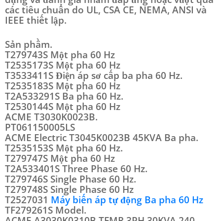
các tiêu chuẩn do UL, CSA CE, NEMA, ANSI và
IEEE thiết lập.
Sản phầm.
T279743S Một pha 60 Hz
T2535173S Một pha 60 Hz
T3533411S Điện áp sơ cấp ba pha 60 Hz.
T2535183S Một pha 60 Hz
T2A533291S Ba pha 60 Hz.
T2530144S Một pha 60 Hz
ACME T3030K0023B.
PT061150005LS
ACME Electric T3045K0023B 45KVA Ba pha.
T2535153S Một pha 60 Hz.
T279747S Một pha 60 Hz
T2A533401S Three Phase 60 Hz.
T279746S Single Phase 60 Hz.
T279748S Single Phase 60 Hz
T2527031
Máy biến áp tự động Ba pha 60 Hz
TF279261S Model.
ACME A3030K0310B TFMR 3PH 30KVA 240-