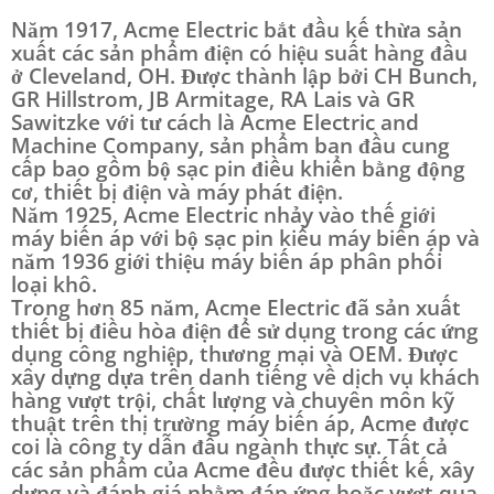
Năm 1917, Acme Electric bắt đầu kế thừa sản
xuất các sản phẩm điện có hiệu suất hàng đầu
ở Cleveland, OH. Được thành lập bởi CH Bunch,
GR Hillstrom, JB Armitage, RA Lais và GR
Sawitzke với tư cách là Acme Electric and
Machine Company, sản phẩm ban đầu cung
cấp bao gồm bộ sạc pin điều khiển bằng động
cơ, thiết bị điện và máy phát điện.
Năm 1925, Acme Electric nhảy vào thế giới
máy biến áp với bộ sạc pin kiểu máy biến áp và
năm 1936 giới thiệu máy biến áp phân phối
loại khô.
Trong hơn 85 năm, Acme Electric đã sản xuất
thiết bị điều hòa điện để sử dụng trong các ứng
dụng công nghiệp, thương mại và OEM. Được
xây dựng dựa trên danh tiếng về dịch vụ khách
hàng vượt trội, chất lượng và chuyên môn kỹ
thuật trên thị trường máy biến áp, Acme được
coi là công ty dẫn đầu ngành thực sự. Tất cả
các sản phẩm của Acme đều được thiết kế, xây
dựng và đánh giá nhằm đáp ứng hoặc vượt qua