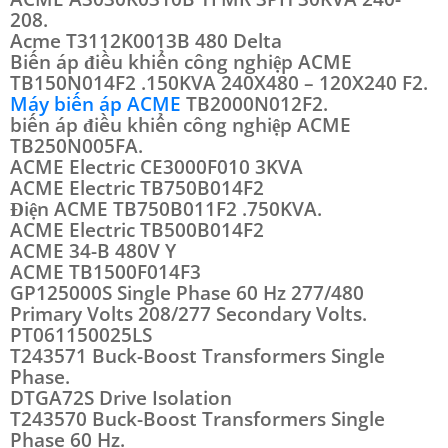
208.
Acme T3112K0013B 480 Delta
Biến áp điều khiển công nghiệp ACME
TB150N014F2 .150KVA 240X480 – 120X240 F2.
Máy biến áp ACME
TB2000N012F2.
biến áp điều khiển công nghiệp ACME
TB250N005FA.
ACME Electric CE3000F010 3KVA
ACME Electric TB750B014F2
Điện ACME TB750B011F2 .750KVA.
ACME Electric TB500B014F2
ACME 34-B 480V Y
ACME TB1500F014F3
GP125000S Single Phase 60 Hz 277/480
Primary Volts 208/277 Secondary Volts.
PT061150025LS
T243571 Buck-Boost Transformers Single
Phase.
DTGA72S Drive Isolation
T243570 Buck-Boost Transformers Single
Phase 60 Hz.