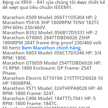
Động cơ XRI® – 841 của chúng tôi được thiết kế
để vượt qua tiêu chuẩn IEEE841.
Marathon X509 Model: 056T11O5304 HP: 2
Marathon Y541A 3HP 1800RPM TENV 182TC
3PH 60Hz 230/460V.
Marathon B352 Model: 056B17D5331 HP: 2
Marathon GT0065 284TTDBD6026 25HP
1800RPM 284T frame drip proof 230/460 volt
60 hertz
Bơm Marathon chính hãng.
Marathon X603 Model: 056C17D5346 HP: 3/4
RPM: 1800.
Marathon GT0059 Model 254TTDBD6026 HP:
15 RPM: 1800 Enclosure: DP Frame: 254T
Phase.
Marathon Electric GT1019A 215TTFCD6026 10
HP 1800RPM.
Marathon Y571 Model: 324THFPA8028 HP: 40
RPM: 1800 Frame: 324T.
Marathon C406 Model: 184TTTL7041 HP: 5
RPM: 1800 Frame: 184TC.