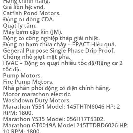
Hàng chính hãng.
Giá liên hệ: vnđ.
Catfish Pond Motors.
Động cơ dòng CDA.
Quạt ly tâm.
Máy bơm cặp kín (JM).
Động cơ công nghiệp tháp giải nhiệt.
Động cơ bơm chữa cháy – EPACT Hiệu quả.
General Purpose Single Phase Drip Proof.
Chống nhỏ giọt một pha.
HVAC – Động cơ quạt nhiều tốc độ/Động cơ 2
tốc độ.
Pump Motors.
Fire Pump Motors.
Nhà phân phối động cơ điện chính hãng.
Motor marathon electric.
Washdown Duty Motors.
Marathon Y551 Model: 145THTN6046 HP: 2
RPM: 1800.
Marathon Y535 Model: 056H17T5302.
Marathon GT0019A Model 215TTDBD6026 HP:
10 RPM: 1800.