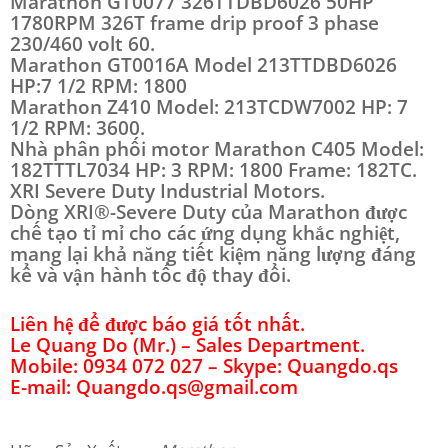
Marathon GT0077 326TTDBD6026 50HP
1780RPM 326T frame drip proof 3 phase
230/460 volt 60.
Marathon GT0016A Model 213TTDBD6026
HP:7 1/2 RPM: 1800
Marathon Z410 Model: 213TCDW7002 HP: 7
1/2 RPM: 3600.
Nhà phân phối motor Marathon C405 Model:
182TTTL7034 HP: 3 RPM: 1800 Frame: 182TC.
XRI Severe Duty Industrial Motors.
Dòng XRI®-Severe Duty của Marathon được
chế tạo tỉ mỉ cho các ứng dụng khắc nghiệt,
mang lại khả năng tiết kiệm năng lượng đáng
kể và vận hành tốc độ thay đổi.
Liên hệ để được báo giá tốt nhất.
Le Quang Do (Mr.) – Sales Department.
Mobile: 0934 072 027 – Skype: Quangdo.qs
E-mail: Quangdo.qs@gmail.com