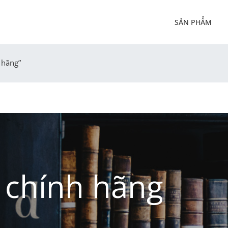
SẢN PHẨM
 hãng”
 chính hãng