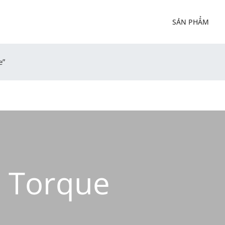
SẢN PHẨM
e”
r Torque