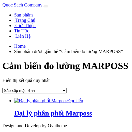
Quoc Sach Company
Sản phẩm
Trang Chủ
Giới Thiệu
Tin Tức
Liên Hệ
Home
Sản phẩm được gắn thẻ “Cảm biến đo lường MARPOSS”
Cảm biến đo lường MARPOSS
Hiển thị kết quả duy nhất
Đọc tiếp
Đại lý phân phối Marposs
Design and Develop by Ovatheme