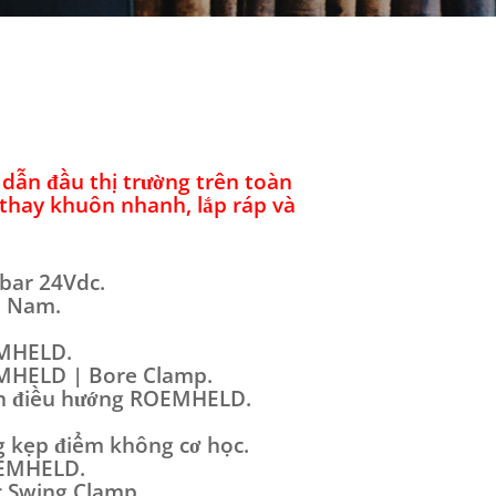
dẫn đầu thị trường trên toàn
, thay khuôn nhanh, lắp ráp và
bar 24Vdc.
t Nam.
EMHELD.
MHELD | Bore Clamp.
n điều hướng ROEMHELD.
 kẹp điểm không cơ học.
OEMHELD.
 Swing Clamp.