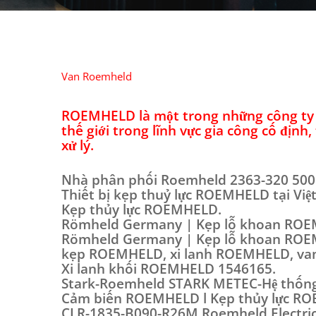
Van Roemheld
ROEMHELD là một trong những công ty 
thế giới trong lĩnh vực gia công cố định
xử lý.
Nhà phân phối Roemheld 2363-320 500
Thiết bị kẹp thuỷ lực ROEMHELD tại Việ
Kẹp thủy lực ROEMHELD.
Römheld Germany | Kẹp lỗ khoan RO
Römheld Germany | Kẹp lỗ khoan ROE
kẹp ROEMHELD, xi lanh ROEMHELD, va
Xi lanh khối ROEMHELD 1546165.
Stark-Roemheld STARK METEC-Hệ thống
Cảm biến ROEMHELD l Kẹp thủy lực R
CLR-1835-B090-R26M Roemheld Electric