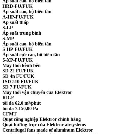
Áp suất cao, bộ biến tần
HRD-FU/FUK
Áp suất cao, bộ biến tần
A-HP-FU/FUK
Áp suất thấp
S-LP
Áp suất trung bình
S-MP
Áp suất cao, bộ biến tần
S-HP-FU/FUK
Áp suất cực cao, bộ biến tần
S-XP-FU/FUK
Máy thổi kênh bên
SD 22 FU/FUK
SD 4n FU/FUK
1SD 510 FU/FUK
SD 7 FU/FUK
Máy thổi vận chuyển của Elektror
RD-F
tối đa 62,0 m³/phút
tối đa 7.150,00 Pa
CFMT
Quạt công nghiệp Elektror chính hãng
Quạt hướng trục của Elektror airsystems
Centrifugal fans made of aluminum Elektror