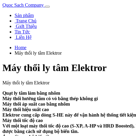
Quoc Sach Company
Sản phẩm
Trang Chủ
Giới Thiệu
Tin Tức
Liên Hệ
Home
Máy thổi ly tâm Elektror
Máy thổi ly tâm Elektror
Máy thổi ly tâm Elektror
Quạt ly tâm làm bằng nhôm
Máy thổi hướng tâm có vỏ bằng thép không gỉ
Máy thổi áp suất cao bằng nhôm
Máy thổi hiệu suất cao
Elektror cung cấp dòng S-HE này để vận hành hệ thống tiết kiệm
Máy thổi tốc độ cao
Với một loạt máy thổi tốc độ cao (S-XP, A-HP và HRD Boosted), E
được bằng cách sử dụng bộ biến tần.